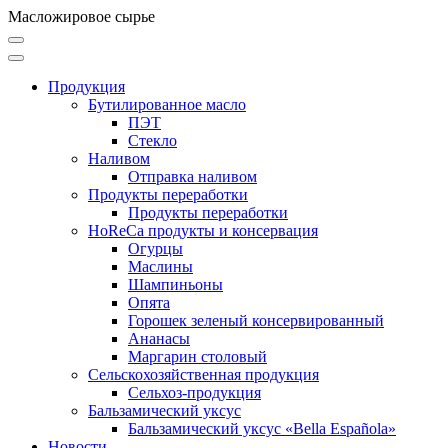
Масложировое сырье
Продукция
Бутилированное масло
ПЭТ
Стекло
Наливом
Отправка наливом
Продукты переработки
Продукты переработки
HoReCa продукты и консервация
Огурцы
Маслины
Шампиньоны
Опята
Горошек зеленый консервированный
Ананасы
Маргарин столовый
Сельскохозяйственная продукция
Сельхоз-продукция
Бальзамический уксус
Бальзамический уксус «Bella Española»
Новости