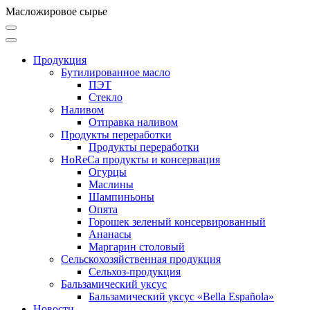
Масложировое сырье
Продукция
Бутилированное масло
ПЭТ
Стекло
Наливом
Отправка наливом
Продукты переработки
Продукты переработки
HoReCa продукты и консервация
Огурцы
Маслины
Шампиньоны
Опята
Горошек зеленый консервированный
Ананасы
Маргарин столовый
Сельскохозяйственная продукция
Сельхоз-продукция
Бальзамический уксус
Бальзамический уксус «Bella Española»
Новости