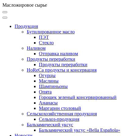
Масложировое сырье
Продукция
Бутилированное масло
ПЭТ
Стекло
Наливом
Отправка наливом
Продукты переработки
Продукты переработки
HoReCa продукты и консервация
Огурцы
Маслины
Шампиньоны
Опята
Горошек зеленый консервированный
Ананасы
Маргарин столовый
Сельскохозяйственная продукция
Сельхоз-продукция
Бальзамический уксус
Бальзамический уксус «Bella Española»
Новости